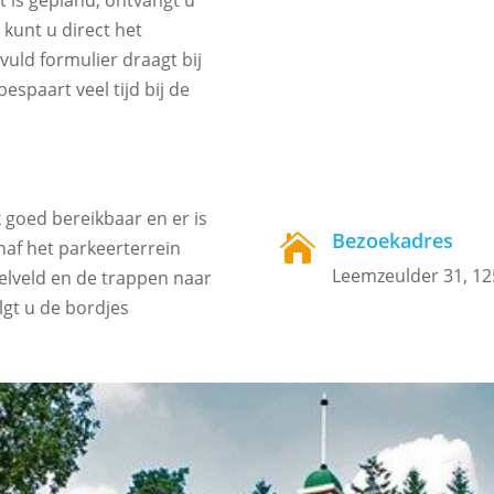
t is gepland, ontvangt u
 kunt u direct het
evuld formulier draagt bij
espaart veel tijd bij de
k goed bereikbaar en er is
Bezoekadres

naf het parkeerterrein
Leemzeulder 31, 1
eelveld en de trappen naar
lgt u de bordjes