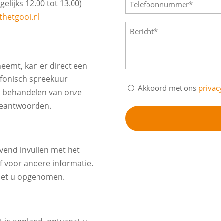
Telefoon
(Vereist)
gelijks 12.00 tot 13.00)
(Vereist)
hetgooi.nl
Bericht
(Vereist)
neemt, kan er direct een
efonisch spreekuur
Privacybeleid
Akkoord met ons
privac
ig behandelen van onze
(Vereist)
 beantwoorden.
ijvend invullen met het
f voor andere informatie.
met u opgenomen.