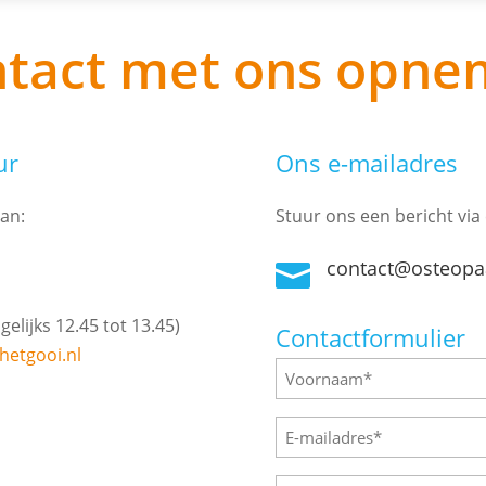
tact met ons opn
ur
Ons e-mailadres
van:
Stuur ons een bericht via
contact@osteopaa

gelijks 12.45 tot 13.45)
Contactformulier
etgooi.nl
Naam
(Vereist)
Voornaam
E-
mailadres